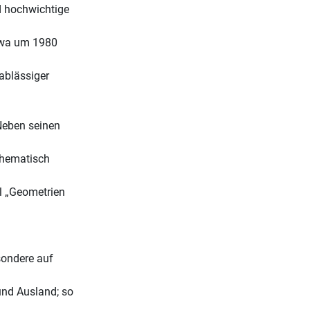
d hochwichtige
etwa um 1980
ablässiger
Neben seinen
thematisch
l „Geometrien
sondere auf
und Ausland; so