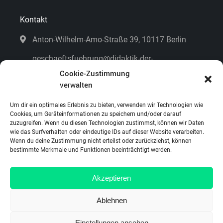
Kontakt
Anton-Wilhelm-Amo-Straße 39, 10117 Berlin
geschaeftsfuehrung@didaktik-der-
mathematik.de
Cookie-Zustimmung
verwalten
Kontaktformular
Um dir ein optimales Erlebnis zu bieten, verwenden wir Technologien wie
Cookies, um Geräteinformationen zu speichern und/oder darauf
zuzugreifen. Wenn du diesen Technologien zustimmst, können wir Daten
Fehler melden
wie das Surfverhalten oder eindeutige IDs auf dieser Website verarbeiten.
Wenn du deine Zustimmung nicht erteilst oder zurückziehst, können
bestimmte Merkmale und Funktionen beeinträchtigt werden.
Impressum & Datenschutz
Akzeptieren
Lizenzen und Bildrechte
Ablehnen
Cookie-Richtline (EU)
Einstellungen ansehen