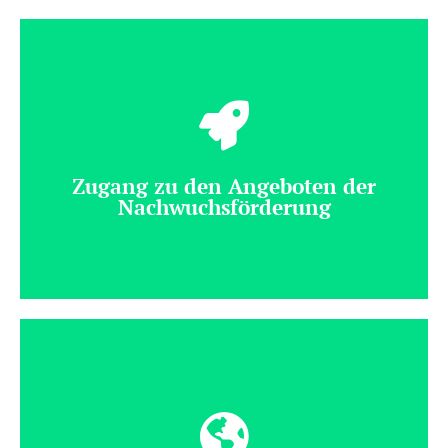
Alle Mitglieder erhalten zweimal jährlich das "Journal
für Mathematik-Didaktik" (JMD) sowie das
Mitgliedermagazin "Mitteilungen der GDM" (MGDM)
Zugang zu den Angeboten der
Nachwuchsförderung
Die GDM und deren Nachwuchsvertretung bieten
zahlreiche Angebote an.