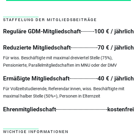
STAFFELUNG DER MITGLIEDSBEITRÄGE
Reguläre GDM-Mitgliedschaft
100 € / jährlich
Mitglieder der GDM zahlen für den Besuch der
Jahrestagung durchschnittlich 20% weniger.
Reduzierte Mitgliedschaft
70 € / jährlich
Informationen zur Jahrestagung
Für wiss. Beschäftigte mit maximal dreiviertel Stelle (75%),
Pensionierte, Parallelmitgliedschaften im MNU oder der DMV
Ermäßigte Mitgliedschaft
40 € / jährlich
Für Vollzeitstudierende, Referendar:innen, wiss. Beschäftigte mit
maximal halber Stelle (50%=), Personen in Elternzeit
Ehrenmitgliedschaft
kostenfrei
WICHTIGE INFORMATIONEN