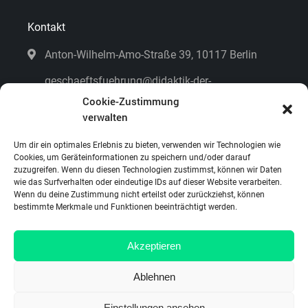
Kontakt
Anton-Wilhelm-Amo-Straße 39, 10117 Berlin
geschaeftsfuehrung@didaktik-der-
mathematik.de
Cookie-Zustimmung
verwalten
Kontaktformular
Um dir ein optimales Erlebnis zu bieten, verwenden wir Technologien wie
Cookies, um Geräteinformationen zu speichern und/oder darauf
zuzugreifen. Wenn du diesen Technologien zustimmst, können wir Daten
Fehler melden
wie das Surfverhalten oder eindeutige IDs auf dieser Website verarbeiten.
Wenn du deine Zustimmung nicht erteilst oder zurückziehst, können
bestimmte Merkmale und Funktionen beeinträchtigt werden.
Impressum & Datenschutz
Akzeptieren
Lizenzen und Bildrechte
Ablehnen
Cookie-Richtline (EU)
Einstellungen ansehen