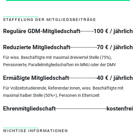
STAFFELUNG DER MITGLIEDSBEITRÄGE
Reguläre GDM-Mitgliedschaft
100 € / jährlich
Mitglieder der GDM zahlen für den Besuch der
Jahrestagung durchschnittlich 20% weniger.
Reduzierte Mitgliedschaft
70 € / jährlich
Informationen zur Jahrestagung
Für wiss. Beschäftigte mit maximal dreiviertel Stelle (75%),
Pensionierte, Parallelmitgliedschaften im MNU oder der DMV
Ermäßigte Mitgliedschaft
40 € / jährlich
Für Vollzeitstudierende, Referendar:innen, wiss. Beschäftigte mit
maximal halber Stelle (50%=), Personen in Elternzeit
Ehrenmitgliedschaft
kostenfrei
WICHTIGE INFORMATIONEN