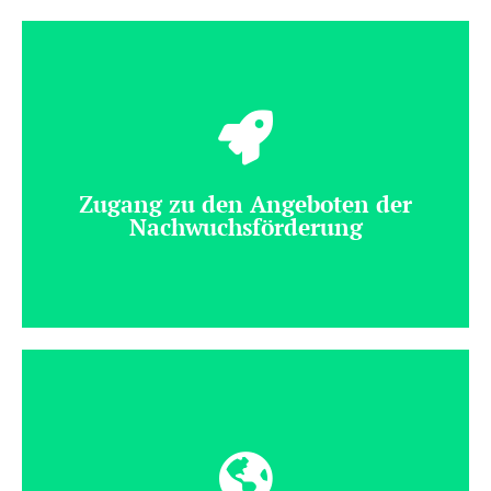
Alle Mitglieder erhalten zweimal jährlich das "Journal
für Mathematik-Didaktik" (JMD) sowie das
Mitgliedermagazin "Mitteilungen der GDM" (MGDM)
Zugang zu den Angeboten der
Nachwuchsförderung
Die GDM und deren Nachwuchsvertretung bieten
zahlreiche Angebote an.