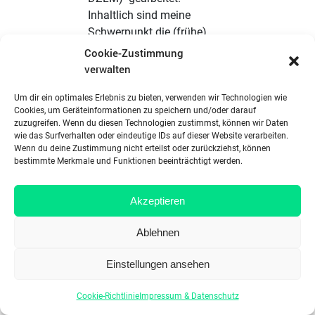
Inhaltlich sind meine
Schwerpunkt die (frühe)
Stochastik und die
Cookie-Zustimmung
professionelle
verwalten
Wahrnehmung von
Um dir ein optimales Erlebnis zu bieten, verwenden wir Technologien wie
(angehenden) Lehrkräften.
Cookies, um Geräteinformationen zu speichern und/oder darauf
In der GDM bin ich seit
zuzugreifen. Wenn du diesen Technologien zustimmst, können wir Daten
2018 Sprecherin des AK
wie das Surfverhalten oder eindeutige IDs auf dieser Website verarbeiten.
Wenn du deine Zustimmung nicht erteilst oder zurückziehst, können
Stochastik und habe auch
bestimmte Merkmale und Funktionen beeinträchtigt werden.
schon ein Minisymposium
dazu geleitet, außerdem
war ich viele Jahre in der
Akzeptieren
Nachwuchsvertretung
Ablehnen
engagiert. Und natürlich
habe ich 2022 die GDM
Einstellungen ansehen
Jahrestagung organisiert
International war ich
Cookie-Richtlinie
Impressum & Datenschutz
2013-2017 im Board der